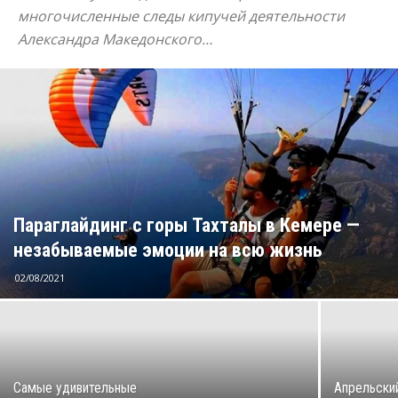
многочисленные следы кипучей деятельности
Александра Македонского…
Параглайдинг с горы Тахталы в Кемере —
незабываемые эмоции на всю жизнь
02/08/2021
Самые удивительные
Апрельский