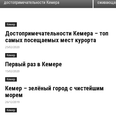
достопримечательности Кемера
оживающа
Кемер
Достопримечательности Кемера – топ
самых посещаемых мест курорта
25/02/2020
Кемер
Первый раз в Кемере
15/02/2020
Кемер
Кемер – зелёный город с чистейшим
морем
26/12/2019
Кемер