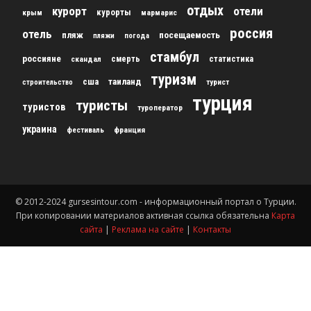
отдых
курорт
отели
курорты
крым
мармарис
россия
отель
пляж
посещаемость
пляжи
погода
стамбул
россияне
скандал
смерть
статистика
туризм
сша
таиланд
строительство
турист
турция
туристы
туристов
туроператор
украина
франция
фестиваль
© 2012-2024 gursesintour.com - информационный портал о Турции.
При копировании материалов активная ссылка обязательна
Карта
сайта
|
Реклама на сайте
|
Контакты