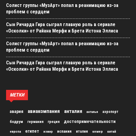
Солист группы «МузАрт» попал в реанимацию из-за
проблем с сердцем
Сын Ричарда Гира сыграл главную роль в сериале
«Осколки» от Райана Мерфи и Брета Истона Эллиса
Солист группы «МузАрт» попал в реанимацию из-за
проблем с сердцем
Сын Ричарда Гира сыграл главную роль в сериале
«Осколки» от Райана Мерфи и Брета Истона Эллиса
МЕТКИ
авиакомпания
анталия
авария
аэропорт
анталья
достопримечательности
бодрум
германия
греция
египет
испания
италия
кемер
китай
европа
измир