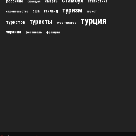
стамбул
россияне
скандал
смерть
статистика
туризм
сша
таиланд
строительство
турист
турция
туристы
туристов
туроператор
украина
франция
фестиваль