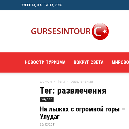
СУББОТА, 8 АВГУСТА, 2026
"gursesintour.com"
—
познавательный
туристический
портал
НОВОСТИ ТУРИЗМА
ВОКРУГ СВЕТА
МИРОВО
Домой
Теги
развлечения
Тег: развлечения
Улудаг
На лыжах с огромной горы –
Улудаг
26/12/2011