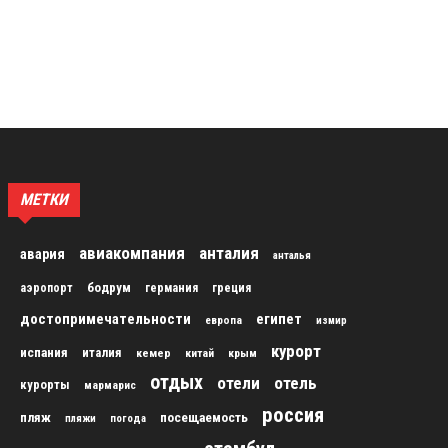
МЕТКИ
авиакомпания
анталия
авария
анталья
бодрум
аэропорт
германия
греция
достопримечательности
египет
европа
измир
курорт
испания
италия
кемер
китай
крым
отдых
отели
отель
курорты
мармарис
россия
пляж
посещаемость
пляжи
погода