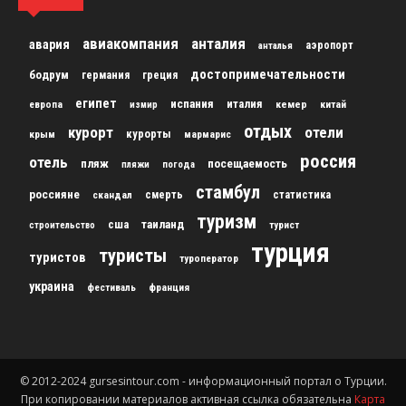
авиакомпания
анталия
авария
аэропорт
анталья
достопримечательности
бодрум
германия
греция
египет
испания
италия
кемер
китай
европа
измир
отдых
курорт
отели
курорты
крым
мармарис
россия
отель
пляж
посещаемость
пляжи
погода
стамбул
россияне
скандал
смерть
статистика
туризм
сша
таиланд
строительство
турист
турция
туристы
туристов
туроператор
украина
франция
фестиваль
© 2012-2024 gursesintour.com - информационный портал о Турции.
При копировании материалов активная ссылка обязательна
Карта