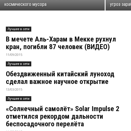
космического мусора
угроз зара
Лучшее в сети
В мечете Аль-Харам в Мекке рухнул
кран, погибли 87 человек (ВИДЕО)
11/09/2015
Лучшее в сети
Обездвиженный китайский луноход
сделал важное научное открытие
13/03/2015
Лучшее в сети
«Солнечный самолёт» Solar Impulse 2
отметился рекордом дальности
беспосадочного перелёта