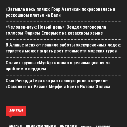
«Затмила весь пляж»: Гоар Аветисян покрасовалась в
роскошном платье на Бали
«Человек-паук: Новый день»: Зендея заговорила
голосом Фаризы Ескермес на казахском языке
В Аланье меняют правила работы экскурсионных лодок:
туристов может ждать рост стоимости морских туров
Солист группы «МузАрт» попал в реанимацию из-за
проблем с сердцем
Сын Ричарда Гира сыграл главную роль в сериале
«Осколки» от Райана Мерфи и Брета Истона Эллиса
МЕТКИ
авиакомпания
анталия
авария
аэропорт
анталья