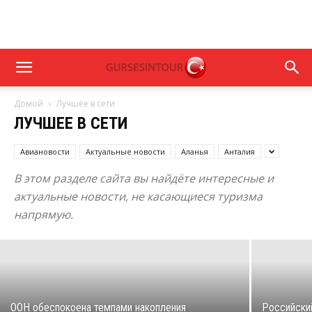
Домой
Лучшее в сети
ЛУЧШЕЕ В СЕТИ
Авиановости
Актуальные новости
Аланья
Анталия
В этом разделе сайта вы найдёте интересные и
Какое недорогое моющеее средство
актуальные новости, не касающиеся туризма
выбрать для дома?
напрямую.
09/10/2015
ООН обеспокоена темпами накопления
Российски