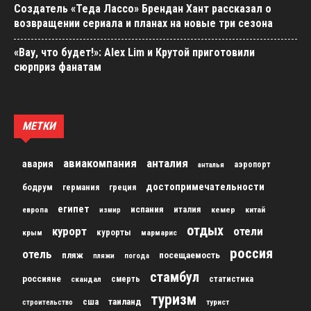
Создатель «Теда Лассо» Брендан Хант рассказал о
возвращении сериала и планах на новые три сезона
«Вау, что будет!»: Alex Lim и Крутой приготовили
сюрприз фанатам
МЕТКИ
авиакомпания
анталия
авария
аэропорт
анталья
достопримечательности
бодрум
германия
греция
египет
испания
италия
кемер
китай
европа
измир
отдых
курорт
отели
курорты
крым
мармарис
россия
отель
пляж
посещаемость
пляжи
погода
стамбул
россияне
скандал
смерть
статистика
туризм
сша
таиланд
строительство
турист