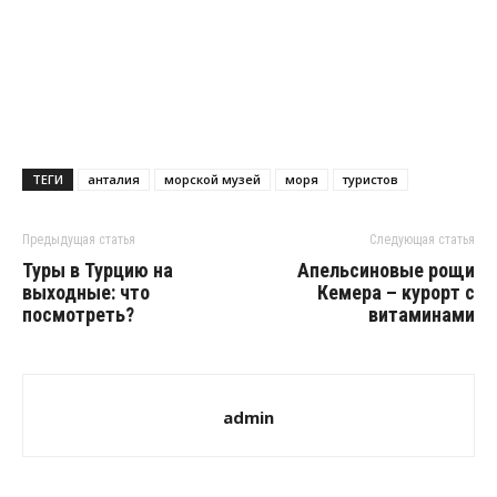
ТЕГИ
анталия
морской музей
моря
туристов
Предыдущая статья
Следующая статья
Туры в Турцию на
Апельсиновые рощи
выходные: что
Кемера – курорт с
посмотреть?
витаминами
admin