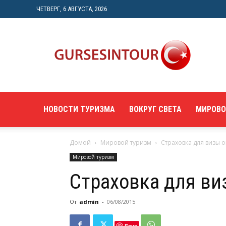
ЧЕТВЕРГ, 6 АВГУСТА, 2026
"gursesintour.com"
—
познавательный
туристический
портал
НОВОСТИ ТУРИЗМА
ВОКРУГ СВЕТА
МИРОВО
Домой
Мировой туризм
Страховка для визы 
Мировой туризм
Страховка для ви
От
admin
-
06/08/2015
Save