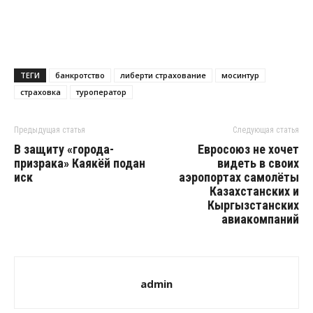
ТЕГИ
банкротство
либерти страхование
мосинтур
страховка
туроператор
Предыдущая статья
Следующая статья
В защиту «города-
Евросоюз не хочет
призрака» Каякёй подан
видеть в своих
иск
аэропортах самолёты
Казахстанских и
Кыргызстанских
авиакомпаний
admin