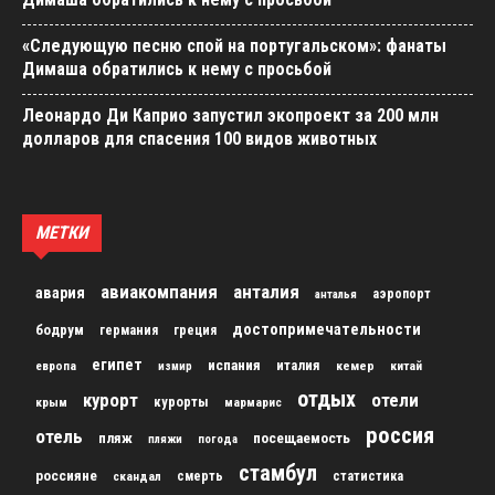
«Следующую песню спой на португальском»: фанаты
Димаша обратились к нему с просьбой
Леонардо Ди Каприо запустил экопроект за 200 млн
долларов для спасения 100 видов животных
МЕТКИ
авиакомпания
анталия
авария
аэропорт
анталья
достопримечательности
бодрум
германия
греция
египет
испания
италия
кемер
китай
европа
измир
отдых
курорт
отели
курорты
крым
мармарис
россия
отель
пляж
посещаемость
пляжи
погода
стамбул
россияне
скандал
смерть
статистика