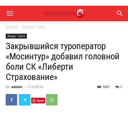
Домой
Вокруг Света
Вокруг Света
Закрывшийся туроператор
«Мосинтур» добавил головной
боли СК «Либерти
Страхование»
От
admin
-
11/12/2014
1067
0
Save