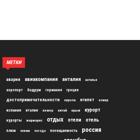
МЕТКИ
авиакомпания
анталия
авария
анталья
бодрум
аэропорт
германия
греция
достопримечательности
египет
европа
измир
курорт
испания
италия
кемер
китай
крым
отдых
отели
отель
курорты
мармарис
россия
пляж
посещаемость
пляжи
погода