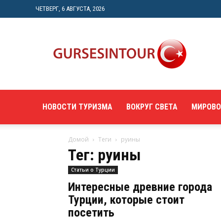
ЧЕТВЕРГ, 6 АВГУСТА, 2026
"gursesintour.com"
—
познавательный
туристический
портал
НОВОСТИ ТУРИЗМА
ВОКРУГ СВЕТА
МИРОВО
Домой
Теги
руины
Тег: руины
Статьи о Турции
Интересные древние города
Турции, которые стоит
посетить