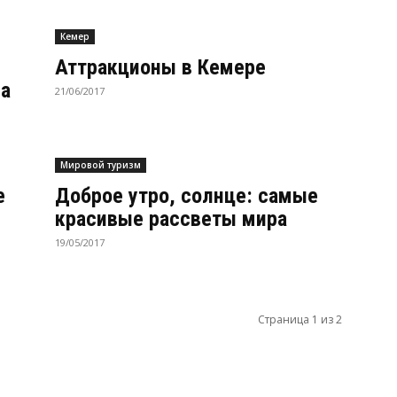
Кемер
Аттракционы в Кемере
ма
21/06/2017
Мировой туризм
е
Доброе утро, солнце: самые
красивые рассветы мира
19/05/2017
Страница 1 из 2