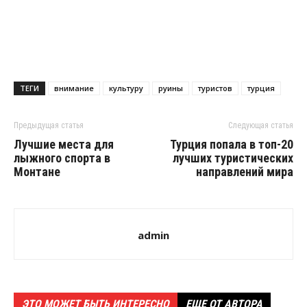
ТЕГИ
внимание
культуру
руины
туристов
турция
Предыдущая статья
Следующая статья
Лучшие места для
Турция попала в топ-20
лыжного спорта в
лучших туристических
Монтане
направлений мира
admin
ЭТО МОЖЕТ БЫТЬ ИНТЕРЕСНО
ЕЩЕ ОТ АВТОРА