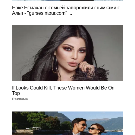
Ерке Есмахан с семьей заворожили снимками с
Альп - "gursesintour.com" ...
If Looks Could Kill, These Women Would Be On
Top
Реклама