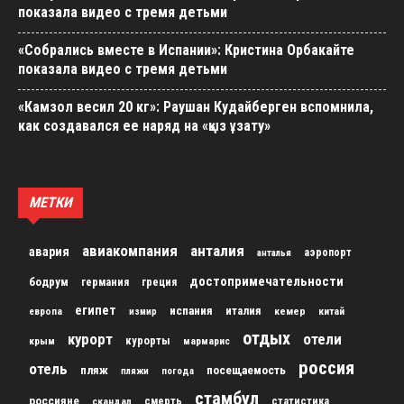
показала видео с тремя детьми
«Собрались вместе в Испании»: Кристина Орбакайте
показала видео с тремя детьми
«Камзол весил 20 кг»: Раушан Кудайберген вспомнила,
как создавался ее наряд на «қыз ұзату»
МЕТКИ
авиакомпания
анталия
авария
аэропорт
анталья
достопримечательности
бодрум
германия
греция
египет
испания
италия
кемер
китай
европа
измир
отдых
курорт
отели
курорты
крым
мармарис
россия
отель
пляж
посещаемость
пляжи
погода
стамбул
россияне
скандал
смерть
статистика