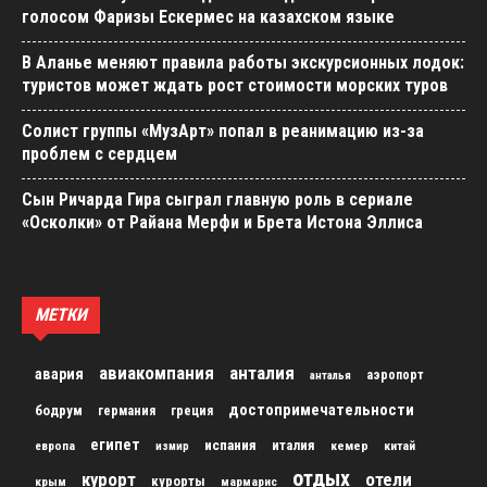
голосом Фаризы Ескермес на казахском языке
В Аланье меняют правила работы экскурсионных лодок:
туристов может ждать рост стоимости морских туров
Солист группы «МузАрт» попал в реанимацию из-за
проблем с сердцем
Сын Ричарда Гира сыграл главную роль в сериале
«Осколки» от Райана Мерфи и Брета Истона Эллиса
МЕТКИ
авиакомпания
анталия
авария
аэропорт
анталья
достопримечательности
бодрум
германия
греция
египет
испания
италия
кемер
китай
европа
измир
отдых
курорт
отели
курорты
крым
мармарис