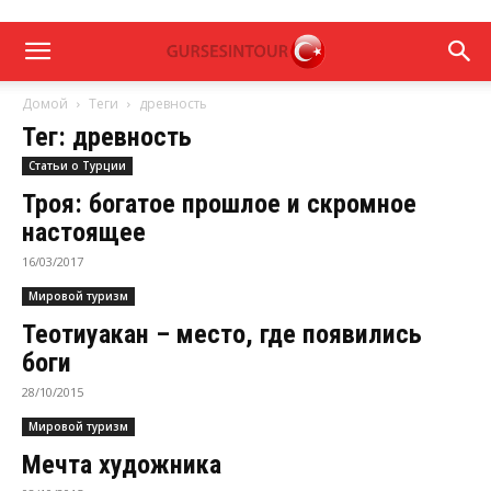
Домой
Теги
древность
Тег: древность
Статьи о Турции
Троя: богатое прошлое и скромное
настоящее
16/03/2017
Мировой туризм
Теотиуакан – место, где появились
боги
28/10/2015
Мировой туризм
Мечта художника