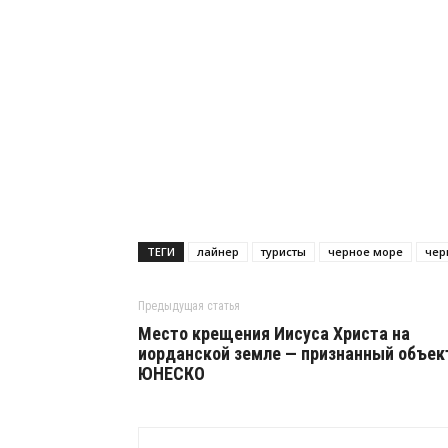
ТЕГИ
лайнер
туристы
черное море
чер
Предыдущая статья
Место крещения Иисуса Христа на
иорданской земле — признанный объек
ЮНЕСКО