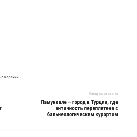
номорский
Следующая статья
Памуккале – город в Турции, где
т
античность переплетена с
бальнеологическим курортом