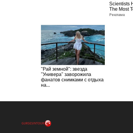
Scientists
The Most Te
Реклама
"Рай земной": звезда
"Универа" заворожила
фанатов снимками с отдыха
на...