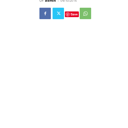
От
admin
-
04/10/2016
Save