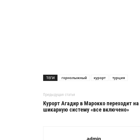
ТЕГИ
горнолыжный
курорт
турция
Предыдущая статья
Курорт Агадир в Марокко переходит на
шикарную систему «все включено»
admin