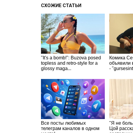
СХОЖИЕ СТАТЬИ
"It's a bomb!": Buzova posed
Комика Се
topless and retro-style for a
объявили 
glossy maga...
- "gursesin
Все посты любимых
"Я не боль
телеграм каналов в одном
Цой расск