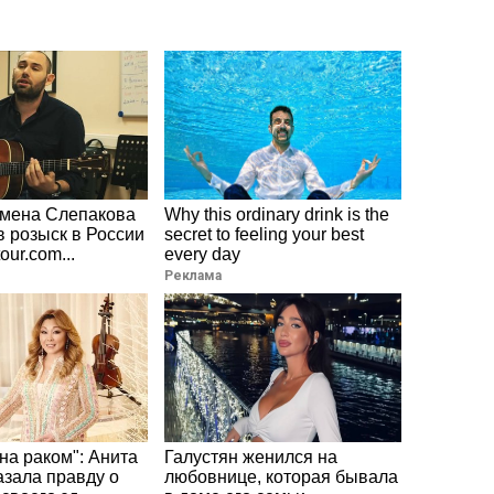
мена Слепакова
Why this ordinary drink is the
в розыск в России
secret to feeling your best
tour.com...
every day
Реклама
на раком": Анита
Галустян женился на
азала правду о
любовнице, которая бывала