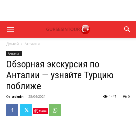
Домой
Анталия
Анталия
Обзорная экскурсия по
Анталии — узнайте Турцию
поближе
От
admin
-
28/06/2021
1447
0
Save