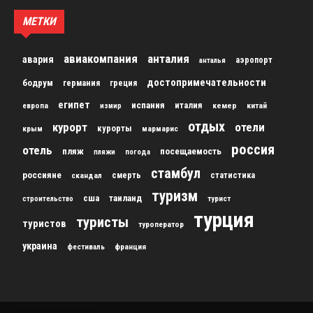
МЕТКИ
авиакомпания
анталия
авария
аэропорт
анталья
достопримечательности
бодрум
германия
греция
египет
испания
италия
кемер
китай
европа
измир
отдых
курорт
отели
курорты
крым
мармарис
россия
отель
пляж
посещаемость
пляжи
погода
стамбул
россияне
скандал
смерть
статистика
туризм
сша
таиланд
строительство
турист
турция
туристы
туристов
туроператор
украина
франция
фестиваль