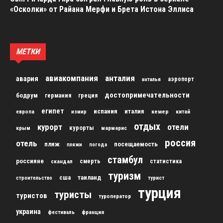
«Осколки» от Райана Мерфи и Брета Истона Эллиса
МЕТКИ
авиакомпания
анталия
авария
аэропорт
анталья
достопримечательности
бодрум
германия
греция
египет
испания
италия
кемер
китай
европа
измир
отдых
курорт
отели
курорты
крым
мармарис
россия
отель
пляж
посещаемость
пляжи
погода
стамбул
россияне
скандал
смерть
статистика
туризм
сша
таиланд
строительство
турист
турция
туристы
туристов
туроператор
украина
франция
фестиваль