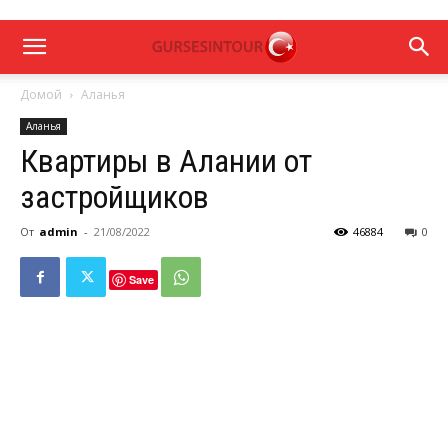
Домой
Аланья
Аланья
Квартиры в Алании от
застройщиков
От
admin
-
21/08/2022
46884
0
Save