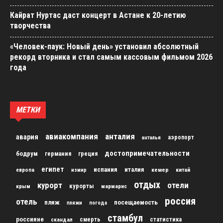
Кайрат Нуртас даст концерт в Астане к 20-летию
творчества
«Человек-паук: Новый день» установил абсолютный
рекорд вторника и стал самым кассовым фильмом 2026
года
МЕТКИ
авиакомпания
анталия
авария
аэропорт
анталья
достопримечательности
бодрум
германия
греция
египет
испания
италия
кемер
китай
европа
измир
отдых
курорт
отели
курорты
крым
мармарис
россия
отель
пляж
посещаемость
пляжи
погода
стамбул
россияне
скандал
смерть
статистика