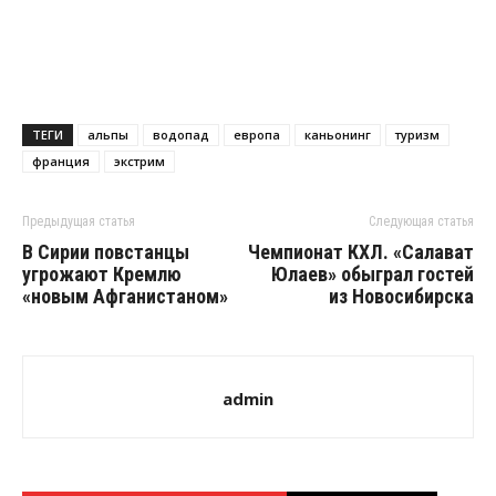
ТЕГИ
альпы
водопад
европа
каньонинг
туризм
франция
экстрим
Предыдущая статья
Следующая статья
В Сирии повстанцы
Чемпионат КХЛ. «Салават
угрожают Кремлю
Юлаев» обыграл гостей
«новым Афганистаном»
из Новосибирска
admin