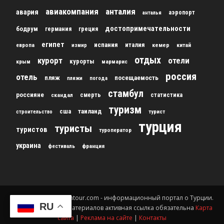
авиакомпания
анталия
авария
аэропорт
анталья
достопримечательности
бодрум
германия
греция
египет
испания
италия
кемер
китай
европа
измир
отдых
курорт
отели
курорты
крым
мармарис
россия
отель
пляж
посещаемость
пляжи
погода
стамбул
россияне
скандал
смерть
статистика
туризм
сша
таиланд
строительство
турист
турция
туристы
туристов
туроператор
украина
франция
фестиваль
© 2012-2024 gursesintour.com - информационный портал о Турции.
RU
При копировании материалов активная ссылка обязательна
Карта
сайта
|
Реклама на сайте
|
Контакты