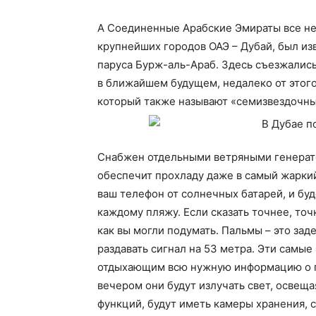
А Соединенные Арабские Эмираты все не 
крупнейших городов ОАЭ – Дубай, был из
паруса Бурж-аль-Араб. Здесь съезжались
в ближайшем будущем, недалеко от этого
который также называют «семизвездочны
Снабжен отдельными ветряными генерато
обеспечит прохладу даже в самый жаркий
ваш телефон от солнечных батарей, и буде
каждому пляжу. Если сказать точнее, точ
как вы могли подумать. Пальмы – это за
раздавать сигнал на 53 метра. Эти самы
отдыхающим всю нужную информацию о п
вечером они будут излучать свет, освещ
функций, будут иметь камеры хранения, с