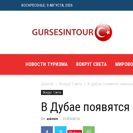
ВОСКРЕСЕНЬЕ, 9 АВГУСТА, 2026
"gursesintour.com"
—
познавательный
туристический
портал
НОВОСТИ ТУРИЗМА
ВОКРУГ СВЕТА
МИРОВО
Домой
Вокруг Света
В Дубае появятся «умны
Вокруг Света
В Дубае появятся
От
admin
-
31/05/2016
Save