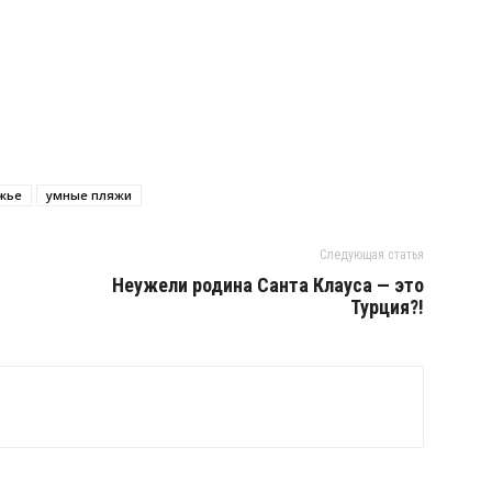
жье
умные пляжи
Следующая статья
Неужели родина Санта Клауса — это
Турция?!