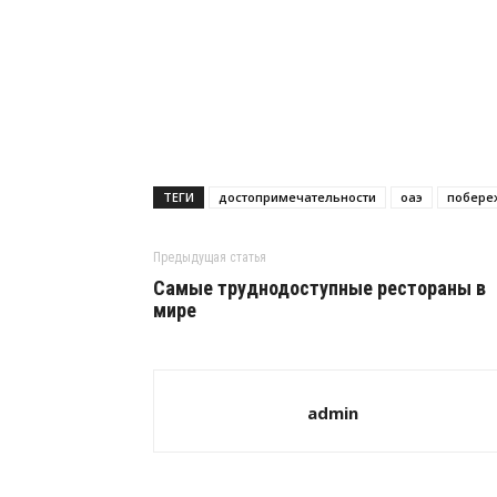
ТЕГИ
достопримечательности
оаэ
побере
Предыдущая статья
Самые труднодоступные рестораны в
мире
admin