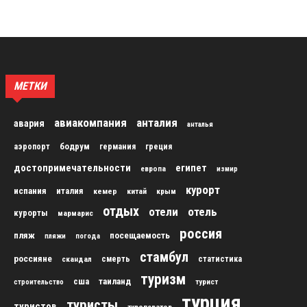
МЕТКИ
авиакомпания
анталия
авария
анталья
бодрум
аэропорт
германия
греция
достопримечательности
египет
европа
измир
курорт
испания
италия
кемер
китай
крым
отдых
отели
отель
курорты
мармарис
россия
пляж
посещаемость
пляжи
погода
стамбул
россияне
скандал
смерть
статистика
туризм
сша
таиланд
строительство
турист
турция
туристы
туристов