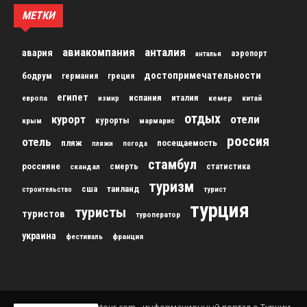
МЕТКИ
авиакомпания
анталия
авария
аэропорт
анталья
достопримечательности
бодрум
германия
греция
египет
испания
италия
кемер
китай
европа
измир
отдых
курорт
отели
курорты
крым
мармарис
россия
отель
пляж
посещаемость
пляжи
погода
стамбул
россияне
скандал
смерть
статистика
туризм
сша
таиланд
строительство
турист
турция
туристы
туристов
туроператор
украина
франция
фестиваль