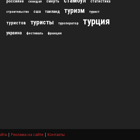
стамбул
россияне
скандал
смерть
статистика
туризм
сша
таиланд
строительство
турист
турция
туристы
туристов
туроператор
украина
франция
фестиваль
айта
|
Реклама на сайте
|
Контакты