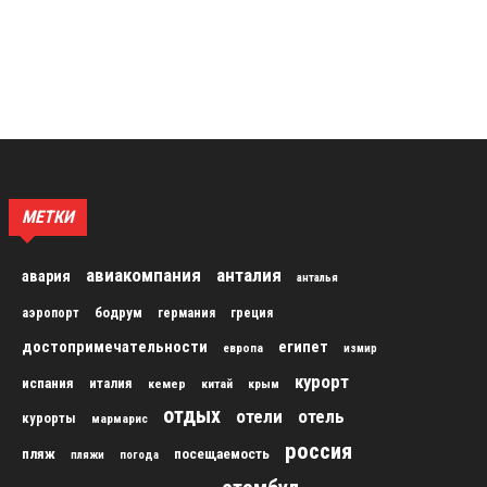
МЕТКИ
авиакомпания
анталия
авария
анталья
бодрум
аэропорт
германия
греция
достопримечательности
египет
европа
измир
курорт
испания
италия
кемер
китай
крым
отдых
отели
отель
курорты
мармарис
россия
пляж
посещаемость
пляжи
погода