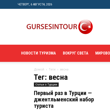
ЧЕТВЕРГ, 6 АВГУСТА, 2026
"gursesintour.com"
—
познавательный
туристический
портал
НОВОСТИ ТУРИЗМА
ВОКРУГ СВЕТА
МИРОВО
Домой
Теги
весна
Тег: весна
Статьи о Турции
Первый раз в Турции —
джентльменский набор
туриста