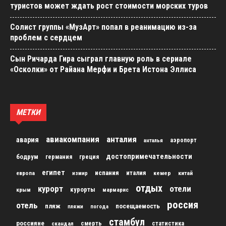
туристов может ждать рост стоимости морских туров
Солист группы «МузАрт» попал в реанимацию из-за
проблем с сердцем
Сын Ричарда Гира сыграл главную роль в сериале
«Осколки» от Райана Мерфи и Брета Истона Эллиса
МЕТКИ
авиакомпания
анталия
авария
аэропорт
анталья
достопримечательности
бодрум
германия
греция
египет
испания
италия
кемер
китай
европа
измир
отдых
курорт
отели
курорты
крым
мармарис
россия
отель
пляж
посещаемость
пляжи
погода
стамбул
россияне
скандал
смерть
статистика