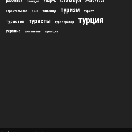
стамбул
россияне
скандал
смерть
статистика
туризм
сша
таиланд
строительство
турист
турция
туристы
туристов
туроператор
украина
франция
фестиваль