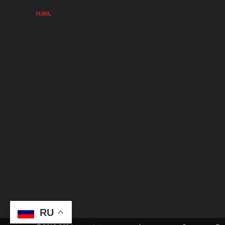
нам
.
RU