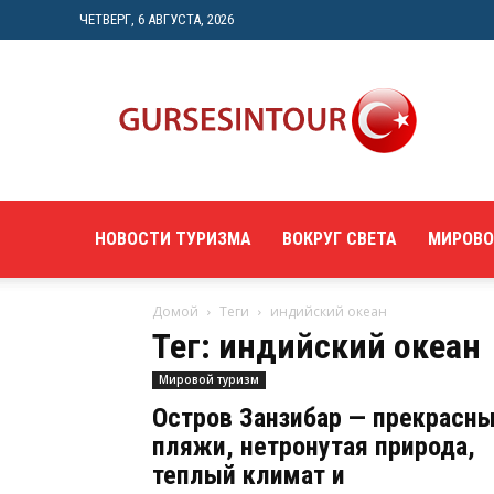
ЧЕТВЕРГ, 6 АВГУСТА, 2026
"gursesintour.com"
—
познавательный
туристический
портал
НОВОСТИ ТУРИЗМА
ВОКРУГ СВЕТА
МИРОВО
Домой
Теги
индийский океан
Тег: индийский океан
Мировой туризм
Остров Занзибар — прекрасн
пляжи, нетронутая природа,
теплый климат и