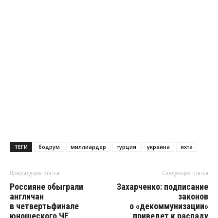
ТЕГИ
бодрум
миллиардер
турция
украина
яхта
Предыдущая статья
Следующая статья
Россияне обыграли
Захарченко: подписание
англичан
законов
в четвертьфинале
о «декоммунизации»
юношеского ЧЕ
приведет к распаду