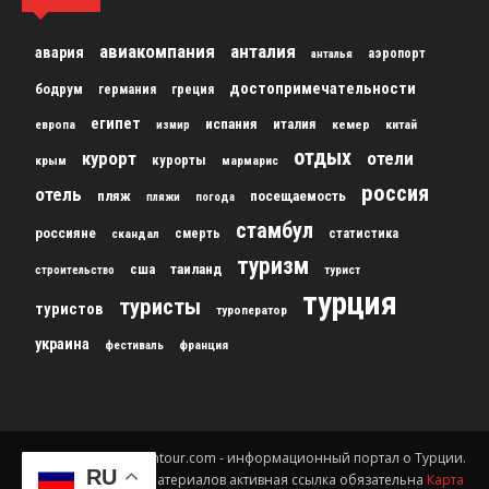
авиакомпания
анталия
авария
аэропорт
анталья
достопримечательности
бодрум
германия
греция
египет
испания
италия
кемер
китай
европа
измир
отдых
курорт
отели
курорты
крым
мармарис
россия
отель
пляж
посещаемость
пляжи
погода
стамбул
россияне
скандал
смерть
статистика
туризм
сша
таиланд
строительство
турист
турция
туристы
туристов
туроператор
украина
франция
фестиваль
© 2012-2024 gursesintour.com - информационный портал о Турции.
RU
При копировании материалов активная ссылка обязательна
Карта