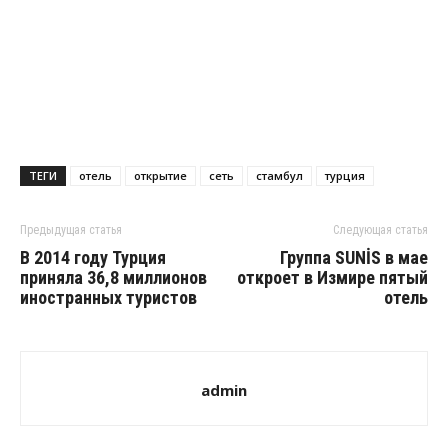
ТЕГИ
отель
открытие
сеть
стамбул
турция
Предыдущая статья
Следующая статья
В 2014 году Турция
Группа SUNİS в мае
приняла 36,8 миллионов
откроет в Измире пятый
иностранных туристов
отель
admin