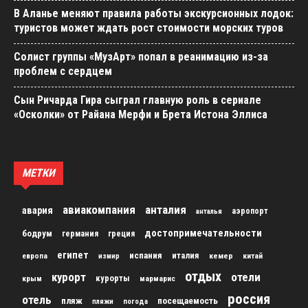
В Аланье меняют правила работы экскурсионных лодок:
туристов может ждать рост стоимости морских туров
Солист группы «МузАрт» попал в реанимацию из-за
проблем с сердцем
Сын Ричарда Гира сыграл главную роль в сериале
«Осколки» от Райана Мерфи и Брета Истона Эллиса
МЕТКИ
авиакомпания
анталия
авария
аэропорт
анталья
достопримечательности
бодрум
германия
греция
египет
испания
италия
кемер
китай
европа
измир
отдых
курорт
отели
курорты
крым
мармарис
россия
отель
пляж
посещаемость
пляжи
погода