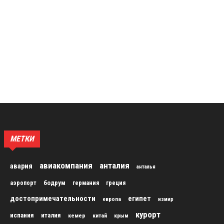
МЕТКИ
авиакомпания
анталия
авария
анталья
бодрум
аэропорт
германия
греция
достопримечательности
египет
европа
измир
курорт
испания
италия
кемер
китай
крым