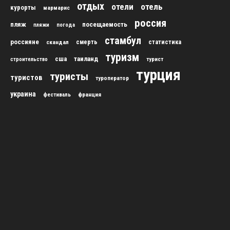
отдых
отели
отель
курорты
мармарис
россия
пляж
посещаемость
пляжи
погода
стамбул
россияне
скандал
смерть
статистика
туризм
сша
таиланд
строительство
турист
турция
туристы
туристов
туроператор
украина
франция
фестиваль