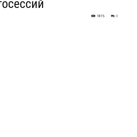
тосессий
1815
0