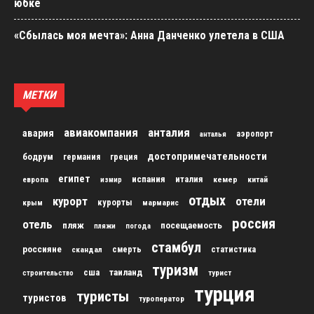
юбке
«Сбылась моя мечта»: Анна Данченко улетела в США
МЕТКИ
авиакомпания
анталия
авария
аэропорт
анталья
достопримечательности
бодрум
германия
греция
египет
испания
италия
кемер
китай
европа
измир
отдых
курорт
отели
курорты
крым
мармарис
россия
отель
пляж
посещаемость
пляжи
погода
стамбул
россияне
скандал
смерть
статистика
туризм
сша
таиланд
строительство
турист
турция
туристы
туристов
туроператор