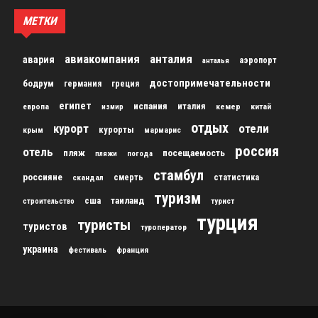
МЕТКИ
авиакомпания
анталия
авария
аэропорт
анталья
достопримечательности
бодрум
германия
греция
египет
испания
италия
кемер
китай
европа
измир
отдых
курорт
отели
курорты
крым
мармарис
россия
отель
пляж
посещаемость
пляжи
погода
стамбул
россияне
скандал
смерть
статистика
туризм
сша
таиланд
строительство
турист
турция
туристы
туристов
туроператор
украина
франция
фестиваль