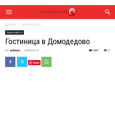
Домой
Авиановости
Авиановости
Гостиница в Домодедово
От
admin
-
24/08/2016
809
0
Save