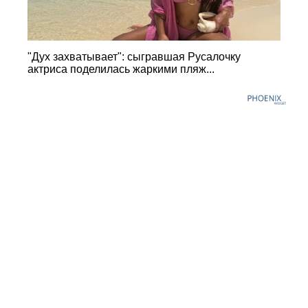
"Дух захватывает": сыгравшая Русалочку
актриса поделилась жаркими пляж...