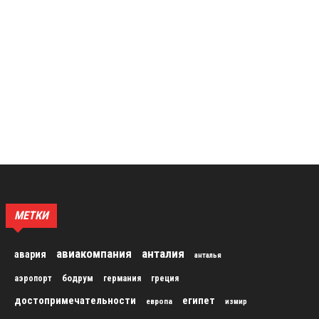
МЕТКИ
авиакомпания
анталия
авария
анталья
бодрум
аэропорт
германия
греция
достопримечательности
египет
европа
измир