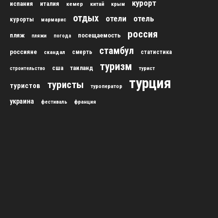
курорт
испания
италия
кемер
китай
крым
отдых
отели
отель
курорты
мармарис
россия
пляж
посещаемость
пляжи
погода
стамбул
россияне
скандал
смерть
статистика
туризм
сша
таиланд
строительство
турист
турция
туристы
туристов
туроператор
украина
франция
фестиваль