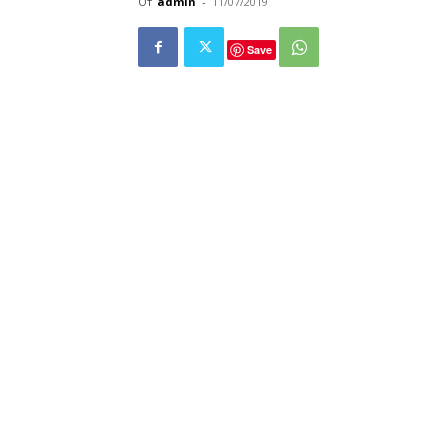
От
admin
-
11/07/2019
Save