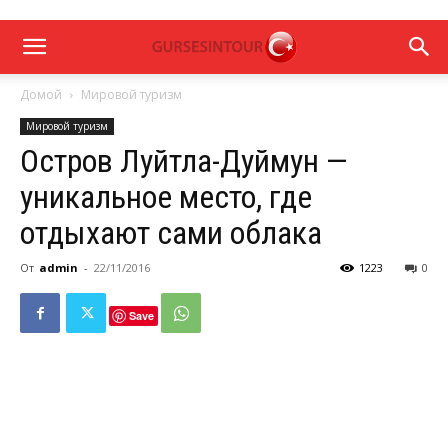
Домой
Мировой туризм
Мировой туризм
Остров Луйтла-Дуймун —
уникальное место, где
отдыхают сами облака
От
admin
-
22/11/2016
1223
0
Save