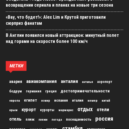
возвращении сериала и планах на новые три сезона
«Вау, что будет!»: Alex Lim и Крутой приготовили
сюрприз фанатам
В Англии появился новый аттракцион: минутный полет
над горами на скорости более 100 км/ч
МЕТКИ
авиакомпания
анталия
авария
аэропорт
анталья
достопримечательности
бодрум
германия
греция
египет
испания
италия
кемер
китай
европа
измир
отдых
курорт
отели
курорты
крым
мармарис
россия
отель
пляж
посещаемость
пляжи
погода
стамбул