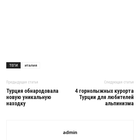
ТЕГИ
италия
Предыдущая статья
Следующая статья
Турция обнародовала
4 горнолыжных курорта
новую уникальную
Турции для любителей
находку
альпинизма
admin