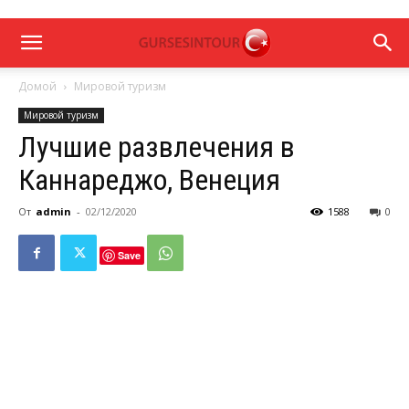
Домой
Мировой туризм
Мировой туризм
Лучшие развлечения в
Каннареджо, Венеция
От
admin
-
02/12/2020
1588
0
Save