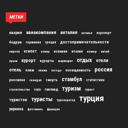
МЕТКИ
авиакомпания
анталия
авария
аэропорт
анталья
достопримечательности
бодрум
германия
греция
египет
испания
италия
кемер
китай
европа
измир
отдых
курорт
отели
курорты
крым
мармарис
россия
отель
пляж
посещаемость
пляжи
погода
стамбул
россияне
скандал
смерть
статистика
туризм
сша
таиланд
строительство
турист
турция
туристы
туристов
туроператор
украина
франция
фестиваль