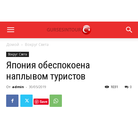
Домой
Вокруг Света
Вокруг Света
Япония обеспокоена
наплывом туристов
От
admin
-
30/05/2019
1031
0
Save