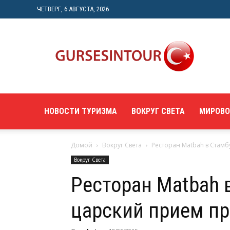
ЧЕТВЕРГ, 6 АВГУСТА, 2026
"gursesintour.com"
—
познавательный
туристический
портал
НОВОСТИ ТУРИЗМА
ВОКРУГ СВЕТА
МИРОВО
Домой
Вокруг Света
Ресторан Matbah в Стам
Вокруг Света
Ресторан Matbah 
царский прием п