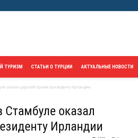
Й ТУРИЗМ
СТАТЬИ О ТУРЦИИ
АКТУАЛЬНЫЕ НОВОСТИ
буле оказал царский прием президенту Ирландии
в Стамбуле оказал
резиденту Ирландии