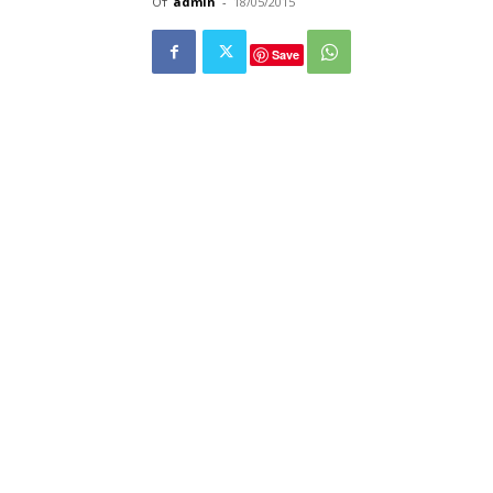
От
admin
-
18/05/2015
Save