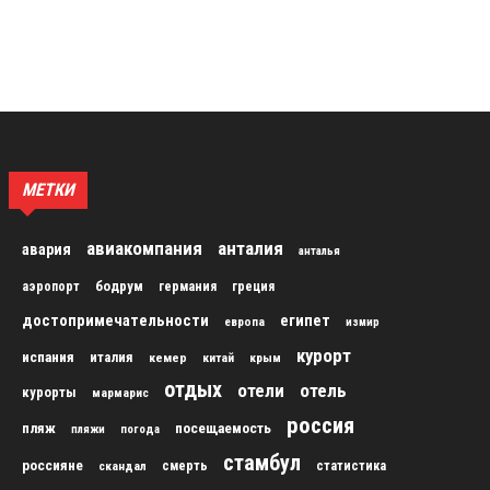
МЕТКИ
авиакомпания
анталия
авария
анталья
бодрум
аэропорт
германия
греция
достопримечательности
египет
европа
измир
курорт
испания
италия
кемер
китай
крым
отдых
отели
отель
курорты
мармарис
россия
пляж
посещаемость
пляжи
погода
стамбул
россияне
скандал
смерть
статистика