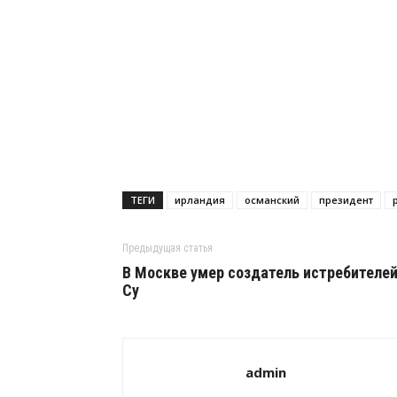
ТЕГИ
ирландия
османский
президент
Предыдущая статья
В Москве умер создатель истребителе
Су
admin