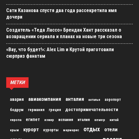
Сати Казанова спустя два года рассекретила имя
дочери
Создатель «Теда Лассо» Брендан Хант рассказал о
возвращении сериала и планах на новые три сезона
«Вау, что будет!»: Alex Lim и Крутой приготовили
сюрприз фанатам
МЕТКИ
авиакомпания
анталия
авария
аэропорт
анталья
достопримечательности
бодрум
германия
греция
египет
испания
италия
кемер
китай
европа
измир
отдых
курорт
отели
курорты
крым
мармарис