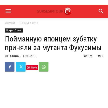
Домой
Вокруг Света
Вокруг Света
Пойманную японцем зубатку
приняли за мутанта Фукусимы
От
admin
-
17/09/2015
974
0
Save