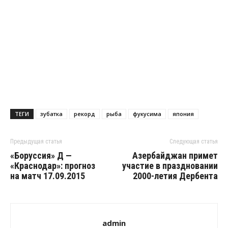
ТЕГИ
зубатка
рекорд
рыба
фукусима
япония
Предыдущая статья
Следующая статья
«Боруссия» Д —
Азербайджан примет
«Краснодар»: прогноз
участие в праздновании
на матч 17.09.2015
2000-летия Дербента
admin