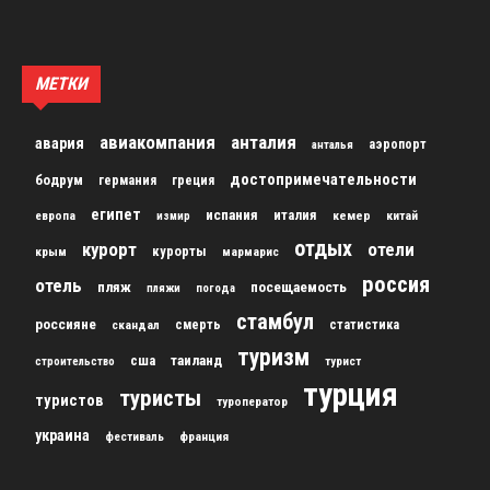
МЕТКИ
авиакомпания
анталия
авария
аэропорт
анталья
достопримечательности
бодрум
германия
греция
египет
испания
италия
кемер
китай
европа
измир
отдых
курорт
отели
курорты
крым
мармарис
россия
отель
пляж
посещаемость
пляжи
погода
стамбул
россияне
скандал
смерть
статистика
туризм
сша
таиланд
строительство
турист
турция
туристы
туристов
туроператор
украина
франция
фестиваль