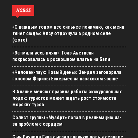
НОВОЕ
«С каждым годом все сильнее понимаю, как меня
тянет сюда»: Алсу отдохнула в родном селе
(фото)
«Затмила весь пляж»: Гоар Аветисян
покрасовалась в роскошном платье на Бали
«Человек-паук: Новый день»: Зендея заговорила
голосом Фаризы Ескермес на казахском языке
В Аланье меняют правила работы экскурсионных
лодок: туристов может ждать рост стоимости
морских туров
Солист группы «МузАрт» попал в реанимацию из-
за проблем с сердцем
Сын Ричарда Гира сыграл главную роль в сериале