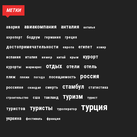
МЕТКИ
авиакомпания
анталия
авария
анталья
бодрум
аэропорт
германия
греция
достопримечательности
египет
европа
измир
курорт
испания
италия
кемер
китай
крым
отдых
отели
отель
курорты
мармарис
россия
пляж
посещаемость
пляжи
погода
стамбул
россияне
скандал
смерть
статистика
туризм
сша
таиланд
строительство
турист
турция
туристы
туристов
туроператор
украина
франция
фестиваль