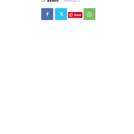
От
admin
-
19/03/2017
Save