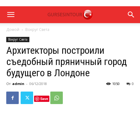
Домой
Вокруг Света
Вокруг Света
Архитекторы построили
съедобный пряничный город
будущего в Лондоне
От
admin
-
06/12/2018
1050
0
Save