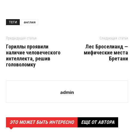
ТЕГИ
англия
Предыдущая статья
Следующая статья
Гориллы проявили
Лес Броселианд —
наличие человеческого
мифические места
интеллекта, решив
Бретани
головоломку
admin
ЭТО МОЖЕТ БЫТЬ ИНТЕРЕСНО
ЕЩЕ ОТ АВТОРА