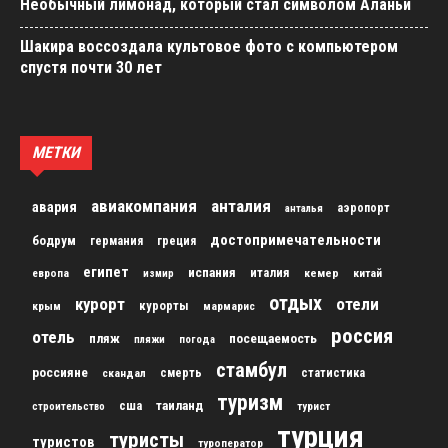
Необычный лимонад, который стал символом Аланьи
Шакира воссоздала культовое фото с компьютером
спустя почти 30 лет
МЕТКИ
авиакомпания
анталия
авария
аэропорт
анталья
достопримечательности
бодрум
германия
греция
египет
испания
италия
кемер
китай
европа
измир
отдых
курорт
отели
курорты
крым
мармарис
россия
отель
пляж
посещаемость
пляжи
погода
стамбул
россияне
скандал
смерть
статистика
туризм
сша
таиланд
строительство
турист
турция
туристы
туристов
туроператор