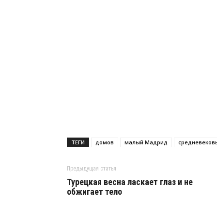
ТЕГИ
домов
малый Мадрид
средневеков
Предыдущая статья
Турецкая весна ласкает глаз и не
обжигает тело