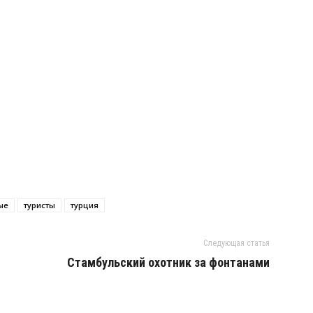
ые
туристы
турция
Следующая статья
Стамбульский охотник за фонтанами