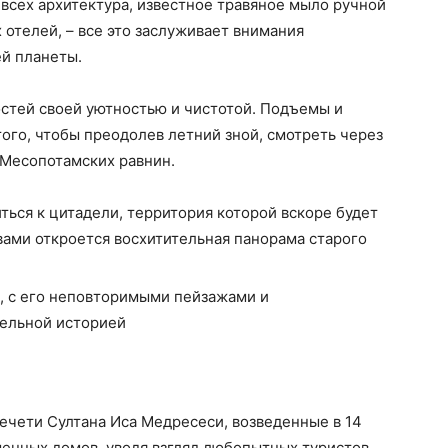
 всех архитектура, известное травяное мыло ручной
 отелей, – все это заслуживает внимания
ей планеты.
гостей своей уютностью и чистотой. Подъемы и
того, чтобы преодолев летний зной, смотреть через
Месопотамских равнин.
ться к цитадели, территория которой вскоре будет
 вами откроется восхитительная панорама старого
ечети Султана Иса Медресеси, возведенные в 14
менных домов, уводя взгляд любопытных туристов,