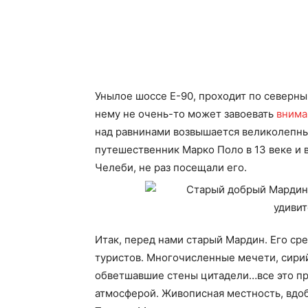
Унылое шоссе Е-90, проходит по северн
нему не очень-то может завоевать
внима
над равнинами возвышается великолепны
путешественник Марко Поло в 13 веке и 
Челеби, не раз посещали его.
Итак, перед нами старый Мардин. Его ср
туристов. Многочисленные мечети, сирий
обветшавшие стены цитадели…все это п
атмосферой. Живописная местность, вдоб