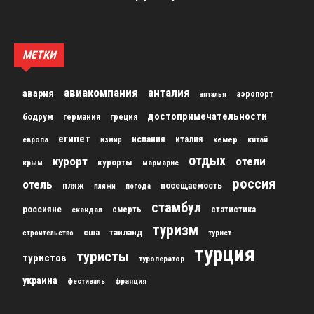
МЕТКИ
авиакомпания
анталия
авария
аэропорт
анталья
достопримечательности
бодрум
германия
греция
египет
испания
италия
кемер
китай
европа
измир
отдых
курорт
отели
курорты
крым
мармарис
россия
отель
пляж
посещаемость
пляжи
погода
стамбул
россияне
скандал
смерть
статистика
туризм
сша
таиланд
строительство
турист
турция
туристы
туристов
туроператор
украина
франция
фестиваль