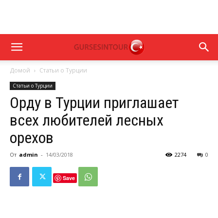
Домой
Статьи о Турции
Статьи о Турции
Орду в Турции приглашает
всех любителей лесных
орехов
От
admin
-
14/03/2018
2274
0
Save