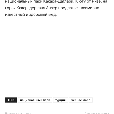
национальный парк Какара-Даглари. К югу от Ризе, на
горах Какар, деревня Анзер предлагает всемирно
известный и здоровый мед.
ТЕГИ
национальный парк
турция
черное море
Предыдущая статья
Следующая статья