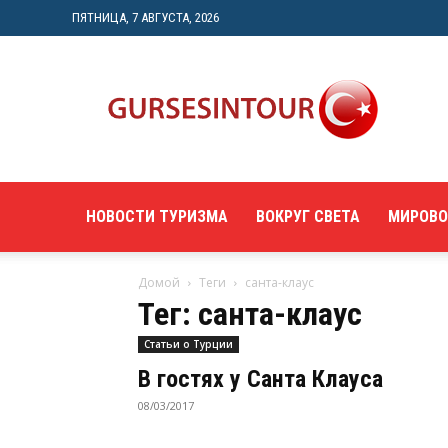
ПЯТНИЦА, 7 АВГУСТА, 2026
"gursesintour.com"
—
познавательный
туристический
портал
НОВОСТИ ТУРИЗМА
ВОКРУГ СВЕТА
МИРОВО
Домой
Теги
санта-клаус
Тег: санта-клаус
Статьи о Турции
В гостях у Санта Клауса
08/03/2017