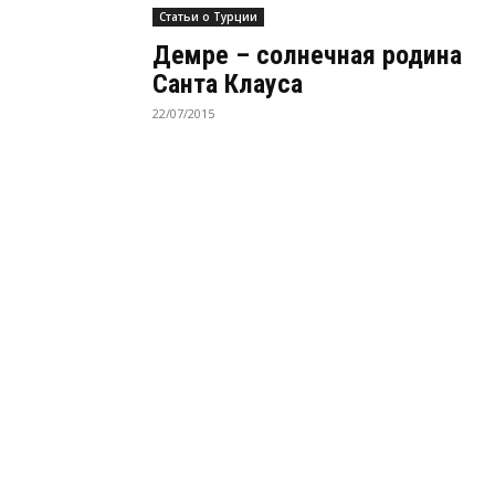
Статьи о Турции
Демре – солнечная родина
Санта Клауса
22/07/2015