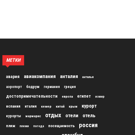
МЕТКИ
авиакомпания
анталия
авария
анталья
бодрум
аэропорт
германия
греция
достопримечательности
египет
европа
измир
курорт
испания
италия
кемер
китай
крым
отдых
отели
отель
курорты
мармарис
россия
пляж
посещаемость
пляжи
погода