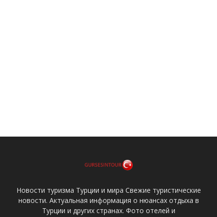
Новости туризма Турции и мира Свежие туристические
новости. Актуальная информация о нюансах отдыха в
Турции и других странах. Фото отелей и
достопримечательностей, отзывы туристов и цены на
отдых, особенности климата и погода по месяцам,
описания курортов и интересное видео. Для связи с
администрацией сайта,
пишите нам
.
НОВОЕ