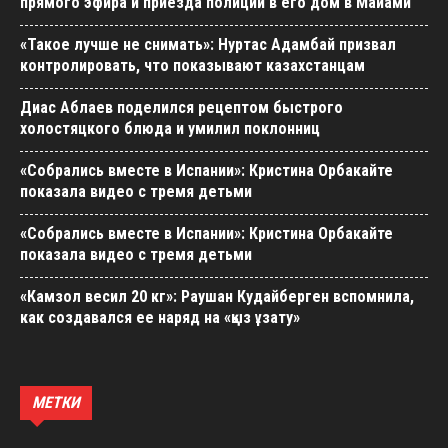
«Камзол весил 20 кг»: Раушан Кудайберген вспомнила,
как создавался ее наряд на «қыз ұзату»
МЕТКИ
авиакомпания
анталия
авария
аэропорт
анталья
достопримечательности
бодрум
германия
греция
египет
испания
италия
кемер
китай
европа
измир
отдых
курорт
отели
курорты
крым
мармарис
россия
отель
пляж
посещаемость
пляжи
погода
стамбул
россияне
скандал
смерть
статистика
туризм
сша
таиланд
строительство
турист
турция
туристы
туристов
туроператор