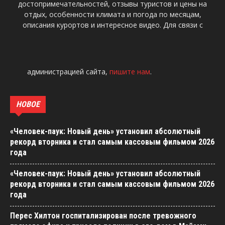
«Человек-паук: Новый день» установил абсолютный
рекорд вторника и стал самым кассовым фильмом 2026
года
«Человек-паук: Новый день» установил абсолютный
рекорд вторника и стал самым кассовым фильмом 2026
года
Перес Хилтон госпитализирован после тревожного
прямого эфира и приезда полиции в его дом в Майами
«Такое лучше не снимать»: Нуртас Адамбай призвал
контролировать, что показывают казахстанцам
Диас Аблаев поделился рецептом быстрого
холостяцкого блюда и умилил поклонниц
«Собрались вместе в Испании»: Кристина Орбакайте
показала видео с тремя детьми
«Собрались вместе в Испании»: Кристина Орбакайте
показала видео с тремя детьми