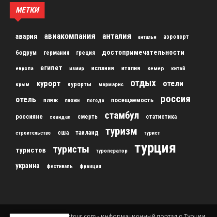
МЕТКИ
авиакомпания
анталия
авария
аэропорт
анталья
достопримечательности
бодрум
германия
греция
египет
испания
италия
кемер
китай
европа
измир
отдых
курорт
отели
курорты
крым
мармарис
россия
отель
пляж
посещаемость
пляжи
погода
стамбул
россияне
скандал
смерть
статистика
туризм
сша
таиланд
строительство
турист
турция
туристы
туристов
туроператор
украина
франция
фестиваль
© 2012-2024 gursesintour.com - информационный портал о Турции.