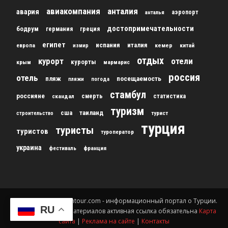
авиакомпания
анталия
авария
аэропорт
анталья
достопримечательности
бодрум
германия
греция
египет
испания
италия
кемер
китай
европа
измир
отдых
курорт
отели
курорты
крым
мармарис
россия
отель
пляж
посещаемость
пляжи
погода
стамбул
россияне
скандал
смерть
статистика
туризм
сша
таиланд
строительство
турист
турция
туристы
туристов
туроператор
украина
франция
фестиваль
© 2012-2024 gursesintour.com - информационный портал о Турции.
RU
При копировании материалов активная ссылка обязательна
Карта
сайта
|
Реклама на сайте
|
Контакты