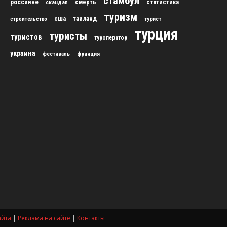
стамбул
россияне
скандал
смерть
статистика
туризм
сша
таиланд
строительство
турист
турция
туристы
туристов
туроператор
украина
франция
фестиваль
айта
|
Реклама на сайте
|
Контакты