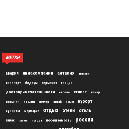
МЕТКИ
авиакомпания
анталия
авария
анталья
бодрум
аэропорт
германия
греция
достопримечательности
египет
европа
измир
курорт
испания
италия
кемер
китай
крым
отдых
отели
отель
курорты
мармарис
россия
пляж
посещаемость
пляжи
погода