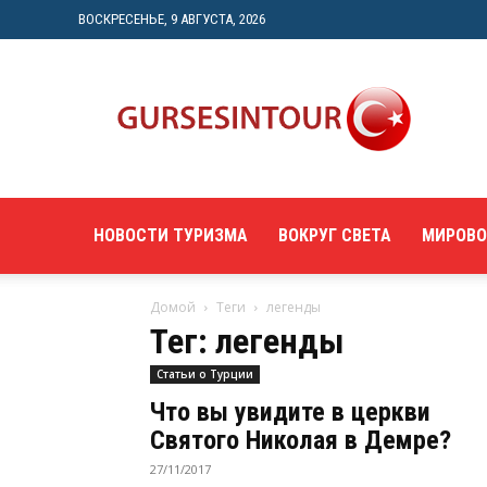
ВОСКРЕСЕНЬЕ, 9 АВГУСТА, 2026
"gursesintour.com"
—
познавательный
туристический
портал
НОВОСТИ ТУРИЗМА
ВОКРУГ СВЕТА
МИРОВО
Домой
Теги
легенды
Тег: легенды
Статьи о Турции
Что вы увидите в церкви
Святого Николая в Демре?
27/11/2017