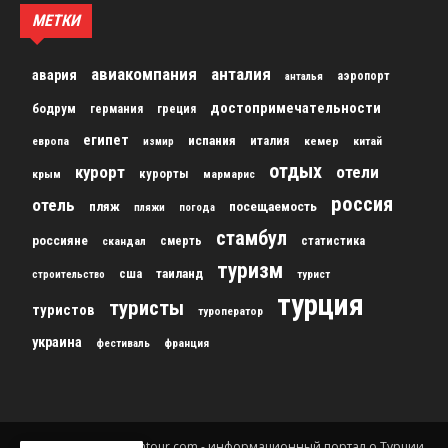
МЕТКИ
авиакомпания
анталия
авария
аэропорт
анталья
достопримечательности
бодрум
германия
греция
египет
испания
италия
кемер
китай
европа
измир
отдых
курорт
отели
курорты
крым
мармарис
россия
отель
пляж
посещаемость
пляжи
погода
стамбул
россияне
скандал
смерть
статистика
туризм
сша
таиланд
строительство
турист
турция
туристы
туристов
туроператор
украина
франция
фестиваль
© 2012-2024 gursesintour.com - информационный портал о Турции.