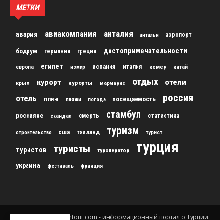
МЕТКИ
авиакомпания
анталия
авария
аэропорт
анталья
достопримечательности
бодрум
германия
греция
египет
испания
италия
кемер
китай
европа
измир
отдых
курорт
отели
курорты
крым
мармарис
россия
отель
пляж
посещаемость
пляжи
погода
стамбул
россияне
скандал
смерть
статистика
туризм
сша
таиланд
строительство
турист
турция
туристы
туристов
туроператор
украина
франция
фестиваль
© 2012-2024 gursesintour.com - информационный портал о Турции.