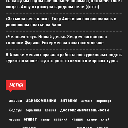
«С каждым годом все сильнее понимаю, как меня тянет
сюда»: Алсу отдохнула в родном селе (фото)
«Затмила весь пляж»: Гоар Аветисян покрасовалась в
роскошном платье на Бали
«Человек-паук: Новый день»: Зендея заговорила
голосом Фаризы Ескермес на казахском языке
В Аланье меняют правила работы экскурсионных лодок:
туристов может ждать рост стоимости морских туров
МЕТКИ
авиакомпания
анталия
авария
аэропорт
анталья
достопримечательности
бодрум
германия
греция
египет
испания
италия
кемер
китай
европа
измир