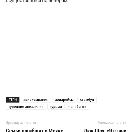
осуществляться по вечерам.
ТЕГИ
авиакомпания
авиарейсы
стамбул
турецкие авиалинии
турция
челябинск
Предыдущая статья
Следующая статья
Семьи погибших в Мекке
Люк Шоу: «Я стану