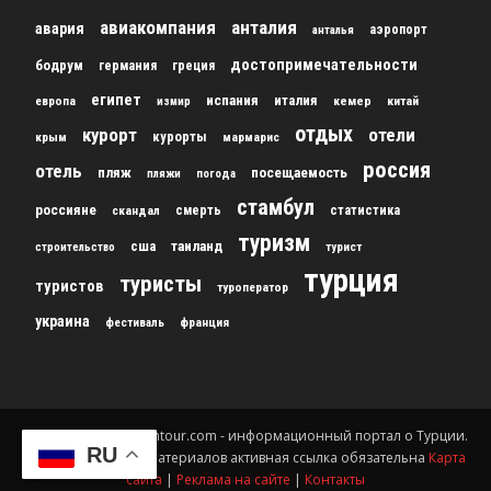
авиакомпания
анталия
авария
аэропорт
анталья
достопримечательности
бодрум
германия
греция
египет
испания
италия
кемер
китай
европа
измир
отдых
курорт
отели
курорты
крым
мармарис
россия
отель
пляж
посещаемость
пляжи
погода
стамбул
россияне
скандал
смерть
статистика
туризм
сша
таиланд
строительство
турист
турция
туристы
туристов
туроператор
украина
франция
фестиваль
© 2012-2024 gursesintour.com - информационный портал о Турции.
RU
При копировании материалов активная ссылка обязательна
Карта
сайта
|
Реклама на сайте
|
Контакты