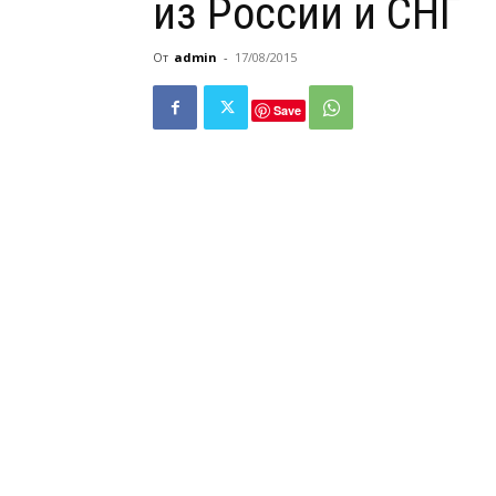
из России и СНГ
От
admin
-
17/08/2015
Save