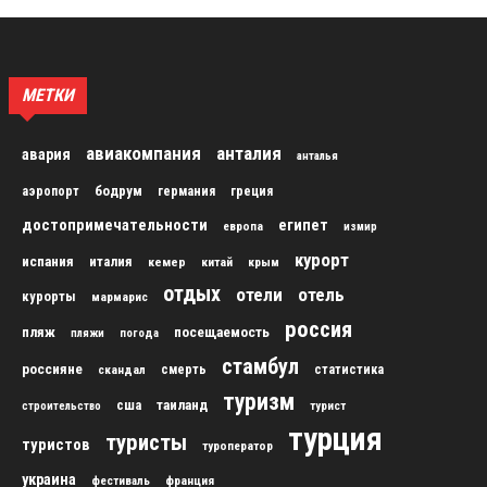
МЕТКИ
авиакомпания
анталия
авария
анталья
бодрум
аэропорт
германия
греция
достопримечательности
египет
европа
измир
курорт
испания
италия
кемер
китай
крым
отдых
отели
отель
курорты
мармарис
россия
пляж
посещаемость
пляжи
погода
стамбул
россияне
скандал
смерть
статистика
туризм
сша
таиланд
строительство
турист
турция
туристы
туристов
туроператор
украина
франция
фестиваль