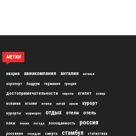
МЕТКИ
авиакомпания
анталия
авария
анталья
бодрум
аэропорт
германия
греция
достопримечательности
египет
европа
измир
курорт
испания
италия
кемер
китай
крым
отдых
отели
отель
курорты
мармарис
россия
пляж
посещаемость
пляжи
погода
стамбул
россияне
скандал
смерть
статистика