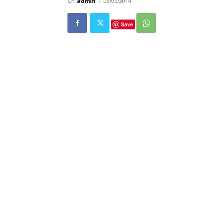
От
admin
-
03/06/2014
Save