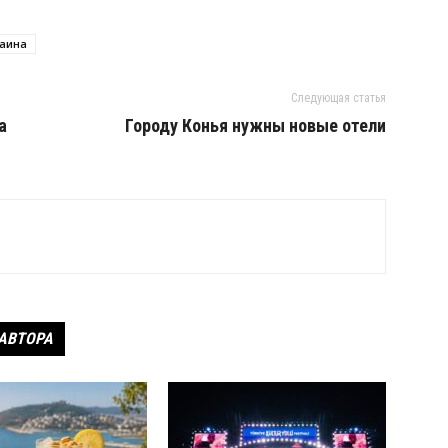
раина
Следующая статья
а
Городу Конья нужны новые отели
 АВТОРА