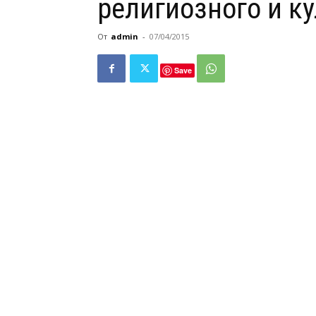
религиозного и к
От
admin
-
07/04/2015
Save