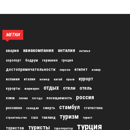
МЕТКИ
авиакомпания
анталия
авария
анталья
бодрум
аэропорт
германия
греция
достопримечательности
египет
европа
измир
курорт
испания
италия
кемер
китай
крым
отдых
отели
отель
курорты
мармарис
россия
пляж
посещаемость
пляжи
погода
стамбул
россияне
скандал
смерть
статистика
туризм
сша
таиланд
строительство
турист
турция
туристы
туристов
туроператор