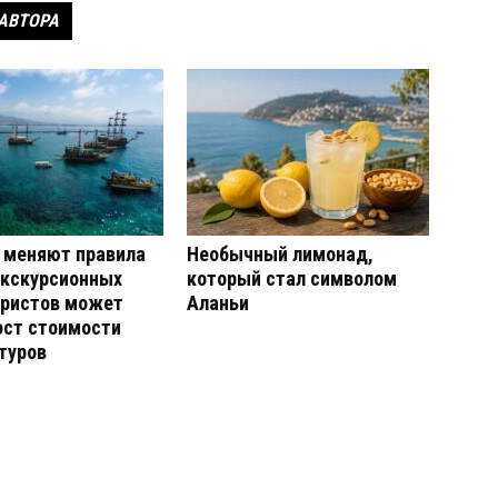
 АВТОРА
 меняют правила
Необычный лимонад,
экскурсионных
который стал символом
уристов может
Аланьи
ост стоимости
туров