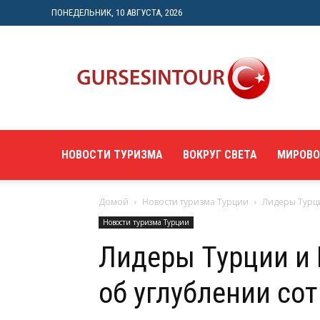
ПОНЕДЕЛЬНИК, 10 АВГУСТА, 2026
"gursesintour.com"
—
познавательный
туристический
портал
НОВОСТИ ТУРИЗМА
ВОКРУГ СВЕТА
МИРОВО
Домой
Новости туризма Турции
Лидеры Турци
Новости туризма Турции
Лидеры Турции и 
об углублении со