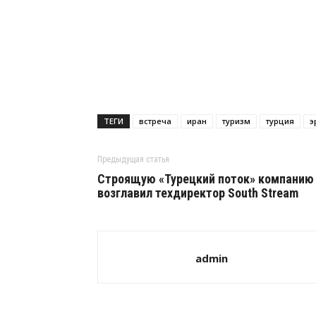
ТЕГИ
встреча
иран
туризм
турция
э
Предыдущая статья
Строящую «Турецкий поток» компанию
возглавил техдиректор South Stream
admin